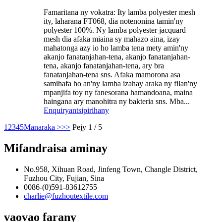
Famaritana ny vokatra: Ity lamba polyester mesh
ity, laharana FT068, dia notenonina tamin'ny
polyester 100%. Ny lamba polyester jacquard
mesh dia afaka miaina sy mahazo aina, izay
mahatonga azy io ho lamba tena mety amin'ny
akanjo fanatanjahan-tena, akanjo fanatanjahan-
tena, akanjo fanatanjahan-tena, ary bra
fanatanjahan-tena sns. Afaka mamorona asa
samihafa ho an'ny lamba izahay araka ny filan'ny
mpanjifa toy ny fanesorana hamandoana, maina
haingana ary manohitra ny bakteria sns. Mba...
Enquiry
antsipirihany
1
2
3
4
5
Manaraka >
>>
Pejy 1 / 5
Mifandraisa aminay
No.958, Xihuan Road, Jinfeng Town, Changle District,
Fuzhou City, Fujian, Sina
0086-(0)591-83612755
charlie@fuzhoutextile.com
vaovao farany