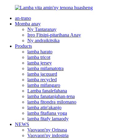
an-trano
Momba anay
Ny Tantaranay
Ireo Fitsipi-pitarihana Anay
Ny andraikitsika
Products
lamba harato
lamba tricot
lamba jersey
lamba mifamatotra
lamba jacquard
lamba recycled
lamba mifangaro
Lamba fanalefahana
lamba fanatanjahan-tena
lamba fitondra milomano
lamba atin'akanjo
lamba fitafiana yoga
lamba fitafy lamaody
NEWS
Vaovaon'ny Orinasa
Vaovaon'ny indostria