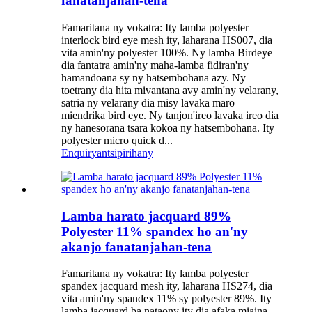
fanatanjahan-tena
Famaritana ny vokatra: Ity lamba polyester
interlock bird eye mesh ity, laharana HS007, dia
vita amin'ny polyester 100%. Ny lamba Birdeye
dia fantatra amin'ny maha-lamba fidiran'ny
hamandoana sy ny hatsembohana azy. Ny
toetrany dia hita mivantana avy amin'ny velarany,
satria ny velarany dia misy lavaka maro
miendrika bird eye. Ny tanjon'ireo lavaka ireo dia
ny hanesorana tsara kokoa ny hatsembohana. Ity
polyester micro quick d...
Enquiry
antsipirihany
Lamba harato jacquard 89%
Polyester 11% spandex ho an'ny
akanjo fanatanjahan-tena
Famaritana ny vokatra: Ity lamba polyester
spandex jacquard mesh ity, laharana HS274, dia
vita amin'ny spandex 11% sy polyester 89%. Ity
lamba jacquard ba nataony ity dia afaka miaina,