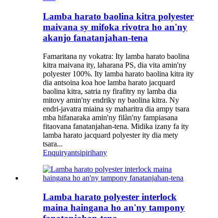
Lamba harato baolina kitra polyester
maivana sy mifoka rivotra ho an'ny
akanjo fanatanjahan-tena
Famaritana ny vokatra: Ity lamba harato baolina
kitra maivana ity, laharana PS, dia vita amin'ny
polyester 100%. Ity lamba harato baolina kitra ity
dia antsoina koa hoe lamba harato jacquard
baolina kitra, satria ny firafitry ny lamba dia
mitovy amin'ny endriky ny baolina kitra. Ny
endri-javatra miaina sy maharitra dia ampy tsara
mba hifanaraka amin'ny filàn'ny fampiasana
fitaovana fanatanjahan-tena. Midika izany fa ity
lamba harato jacquard polyester ity dia mety
tsara...
Enquiry
antsipirihany
Lamba harato polyester interlock
maina haingana ho an'ny tampony