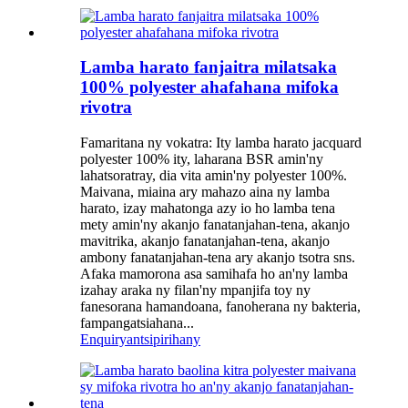
Lamba harato fanjaitra milatsaka
100% polyester ahafahana mifoka
rivotra
Famaritana ny vokatra: Ity lamba harato jacquard
polyester 100% ity, laharana BSR amin'ny
lahatsoratray, dia vita amin'ny polyester 100%.
Maivana, miaina ary mahazo aina ny lamba
harato, izay mahatonga azy io ho lamba tena
mety amin'ny akanjo fanatanjahan-tena, akanjo
mavitrika, akanjo fanatanjahan-tena, akanjo
ambony fanatanjahan-tena ary akanjo tsotra sns.
Afaka mamorona asa samihafa ho an'ny lamba
izahay araka ny filan'ny mpanjifa toy ny
fanesorana hamandoana, fanoherana ny bakteria,
fampangatsiahana...
Enquiry
antsipirihany