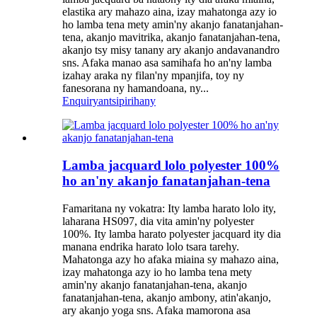
elastika ary mahazo aina, izay mahatonga azy io
ho lamba tena mety amin'ny akanjo fanatanjahan-
tena, akanjo mavitrika, akanjo fanatanjahan-tena,
akanjo tsy misy tanany ary akanjo andavanandro
sns. Afaka manao asa samihafa ho an'ny lamba
izahay araka ny filan'ny mpanjifa, toy ny
fanesorana ny hamandoana, ny...
Enquiry
antsipirihany
Lamba jacquard lolo polyester 100%
ho an'ny akanjo fanatanjahan-tena
Famaritana ny vokatra: Ity lamba harato lolo ity,
laharana HS097, dia vita amin'ny polyester
100%. Ity lamba harato polyester jacquard ity dia
manana endrika harato lolo tsara tarehy.
Mahatonga azy ho afaka miaina sy mahazo aina,
izay mahatonga azy io ho lamba tena mety
amin'ny akanjo fanatanjahan-tena, akanjo
fanatanjahan-tena, akanjo ambony, atin'akanjo,
ary akanjo yoga sns. Afaka mamorona asa