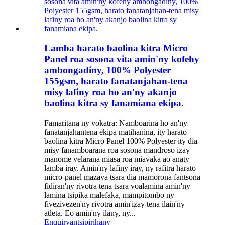
Lamba harato baolina kitra Micro
Panel roa sosona vita amin'ny kofehy
ambongadiny, 100% Polyester
155gsm, harato fanatanjahan-tena
misy lafiny roa ho an'ny akanjo
baolina kitra sy fanamiana ekipa.
Famaritana ny vokatra: Namboarina ho an'ny
fanatanjahantena ekipa matihanina, ity harato
baolina kitra Micro Panel 100% Polyester ity dia
misy fanamboarana roa sosona mandroso izay
manome velarana miasa roa miavaka ao anaty
lamba iray. Amin'ny lafiny iray, ny rafitra harato
micro-panel mazava tsara dia mamorona fantsona
fidiran'ny rivotra tena tsara voalamina amin'ny
lamina tsipika malefaka, mampitombo ny
fivezivezen'ny rivotra amin'izay tena ilain'ny
atleta. Eo amin'ny ilany, ny...
Enquiry
antsipirihany