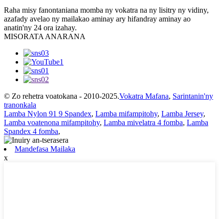
Raha misy fanontaniana momba ny vokatra na ny lisitry ny vidiny,
azafady avelao ny mailakao aminay ary hifandray aminay ao
anatin'ny 24 ora izahay.
MISORATA ANARANA
© Zo rehetra voatokana - 2010-2025.
Vokatra Mafana
,
Sarintanin'ny
tranonkala
Lamba Nylon 91 9 Spandex
,
Lamba mifampitohy
,
Lamba Jersey
,
Lamba voatenona mifampitohy
,
Lamba mivelatra 4 fomba
,
Lamba
Spandex 4 fomba
,
Mandefasa Mailaka
x