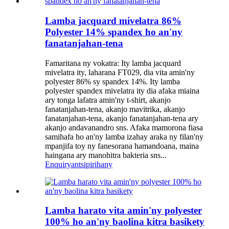
Lamba jacquard mivelatra 86%
Polyester 14% spandex ho an'ny
fanatanjahan-tena
Famaritana ny vokatra: Ity lamba jacquard
mivelatra ity, laharana FT029, dia vita amin'ny
polyester 86% sy spandex 14%. Ity lamba
polyester spandex mivelatra ity dia afaka miaina
ary tonga lafatra amin'ny t-shirt, akanjo
fanatanjahan-tena, akanjo mavitrika, akanjo
fanatanjahan-tena, akanjo fanatanjahan-tena ary
akanjo andavanandro sns. Afaka mamorona fiasa
samihafa ho an'ny lamba izahay araka ny filan'ny
mpanjifa toy ny fanesorana hamandoana, maina
haingana ary manohitra bakteria sns...
Enquiry
antsipirihany
Lamba harato vita amin'ny polyester
100% ho an'ny baolina kitra basikety