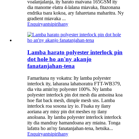
voalanjalanja, ity harato maivana 165GSM ity
dia manome elatra 4-lalana miavaka, fitazonana
endrika tsara kokoa, ary faharetana maharitra. Ny
gradient miavaka ...
Enquiry
antsipirihany
Lamba harato polyester interlock pin
dot hole ho an'ny akanjo
fanatanjahan-tena
Famaritana ny vokatra: Ity lamba polyester
interlock ity, laharana lahatsoratra FTT-WB379,
dia vita amin'ny polyester 100%. Ny lamba
polyester interlock pin dot mesh dia antsoina koa
hoe flat back mesh, dimple mesh sns. Lamba
interlock roa sosona izy io. Fisaka ny ilany
aoriana ary misy pin dot meshes ny ilany
anoloana. Ity lamba polyester interlock interlock
ity dia mandray hamandoana ary miaina. Tonga
lafatra ho an'ny fanatanjahan-tena, hetsika...
Enquiry
antsipirihany