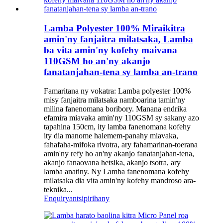
Lamba Polyester 100% Miraikitra
amin'ny fanjaitra milatsaka, Lamba
ba vita amin'ny kofehy maivana
110GSM ho an'ny akanjo
fanatanjahan-tena sy lamba an-trano
Famaritana ny vokatra: Lamba polyester 100%
misy fanjaitra milatsaka namboarina tamin'ny
milina fanenomana boribory. Manana endrika
efamira miavaka amin'ny 110GSM sy sakany azo
tapahina 150cm, ity lamba fanenomana kofehy
ity dia manome halemem-panahy miavaka,
fahafaha-mifoka rivotra, ary fahamarinan-toerana
amin'ny refy ho an'ny akanjo fanatanjahan-tena,
akanjo fanaovana hetsika, akanjo tsotra, ary
lamba anatiny. Ny Lamba fanenomana kofehy
milatsaka dia vita amin'ny kofehy mandroso ara-
teknika...
Enquiry
antsipirihany