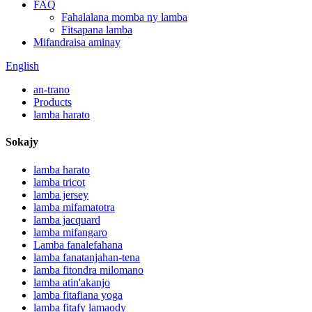
FAQ
Fahalalana momba ny lamba
Fitsapana lamba
Mifandraisa aminay
English
an-trano
Products
lamba harato
Sokajy
lamba harato
lamba tricot
lamba jersey
lamba mifamatotra
lamba jacquard
lamba mifangaro
Lamba fanalefahana
lamba fanatanjahan-tena
lamba fitondra milomano
lamba atin'akanjo
lamba fitafiana yoga
lamba fitafy lamaody