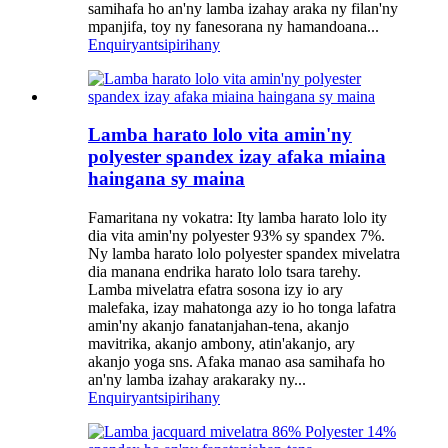
samihafa ho an'ny lamba izahay araka ny filan'ny
mpanjifa, toy ny fanesorana ny hamandoana...
Enquiry
antsipirihany
Lamba harato lolo vita amin'ny
polyester spandex izay afaka miaina
haingana sy maina
Famaritana ny vokatra: Ity lamba harato lolo ity
dia vita amin'ny polyester 93% sy spandex 7%.
Ny lamba harato lolo polyester spandex mivelatra
dia manana endrika harato lolo tsara tarehy.
Lamba mivelatra efatra sosona izy io ary
malefaka, izay mahatonga azy io ho tonga lafatra
amin'ny akanjo fanatanjahan-tena, akanjo
mavitrika, akanjo ambony, atin'akanjo, ary
akanjo yoga sns. Afaka manao asa samihafa ho
an'ny lamba izahay arakaraky ny...
Enquiry
antsipirihany