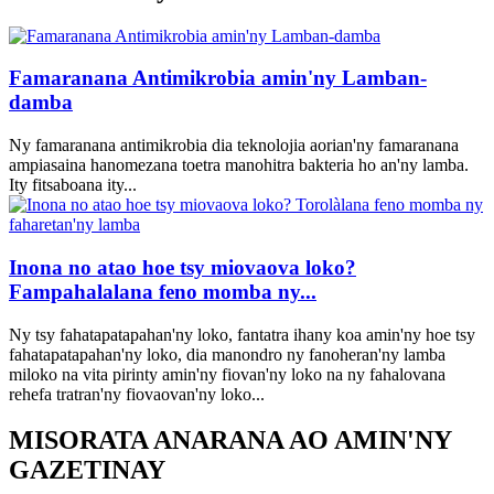
Famaranana Antimikrobia amin'ny Lamban-
damba
Ny famaranana antimikrobia dia teknolojia aorian'ny famaranana
ampiasaina hanomezana toetra manohitra bakteria ho an'ny lamba.
Ity fitsaboana ity...
Inona no atao hoe tsy miovaova loko?
Fampahalalana feno momba ny...
Ny tsy fahatapatapahan'ny loko, fantatra ihany koa amin'ny hoe tsy
fahatapatapahan'ny loko, dia manondro ny fanoheran'ny lamba
miloko na vita pirinty amin'ny fiovan'ny loko na ny fahalovana
rehefa tratran'ny fiovaovan'ny loko...
MISORATA ANARANA AO AMIN'NY
GAZETINAY