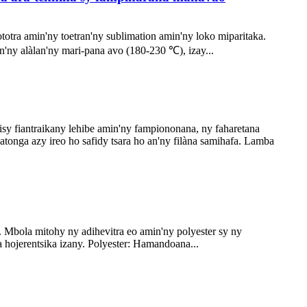
otra amin'ny toetran'ny sublimation amin'ny loko miparitaka.
'ny alàlan'ny mari-pana avo (180-230 ℃), izay...
 hisy fiantraikany lehibe amin'ny fampiononana, ny faharetana
tonga azy ireo ho safidy tsara ho an'ny filàna samihafa. Lamba
 Mbola mitohy ny adihevitra eo amin'ny polyester sy ny
 hojerentsika izany. Polyester: Hamandoana...