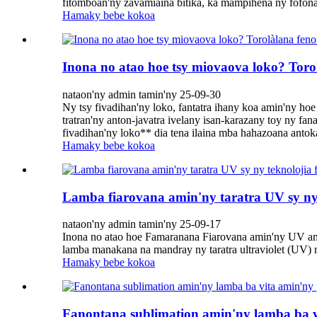
fitomboan'ny zavamiaina bitika, ka mampihena ny fofona
Hamaky bebe kokoa
Inona no atao hoe tsy miovaova loko? Tor
nataon'ny admin tamin'ny 25-09-30
Ny tsy fivadihan'ny loko, fantatra ihany koa amin'ny hoe
tratran'ny anton-javatra ivelany isan-karazany toy ny f
fivadihan'ny loko** dia tena ilaina mba hahazoana antoka
Hamaky bebe kokoa
Lamba fiarovana amin'ny taratra UV sy 
nataon'ny admin tamin'ny 25-09-17
Inona no atao hoe Famaranana Fiarovana amin'ny UV am
lamba manakana na mandray ny taratra ultraviolet (UV) m
Hamaky bebe kokoa
Fanontana sublimation amin'ny lamba ba v