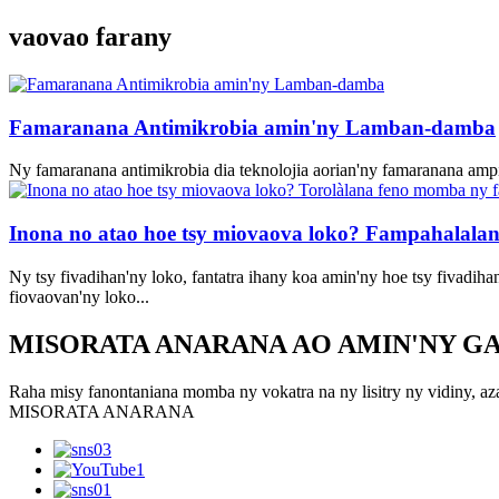
vaovao farany
Famaranana Antimikrobia amin'ny Lamban-damba
Ny famaranana antimikrobia dia teknolojia aorian'ny famaranana ampia
Inona no atao hoe tsy miovaova loko? Fampahalalan
Ny tsy fivadihan'ny loko, fantatra ihany koa amin'ny hoe tsy fivadiha
fiovaovan'ny loko...
MISORATA ANARANA AO AMIN'NY G
Raha misy fanontaniana momba ny vokatra na ny lisitry ny vidiny, az
MISORATA ANARANA