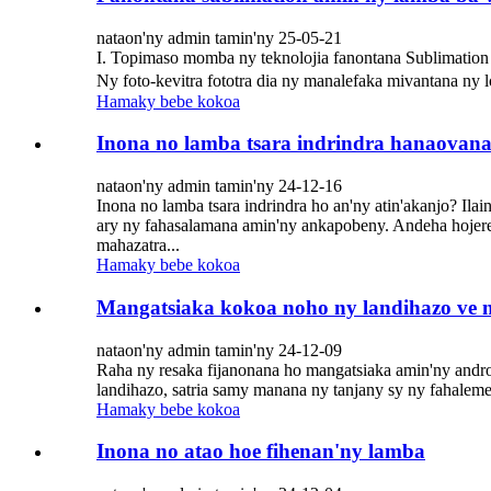
nataon'ny admin tamin'ny 25-05-21
I. Topimaso momba ny teknolojia fanontana Sublimation 
Ny foto-kevitra fototra dia ny manalefaka mivantana ny 
Hamaky bebe kokoa
Inona no lamba tsara indrindra hanaovana
nataon'ny admin tamin'ny 24-12-16
Inona no lamba tsara indrindra ho an'ny atin'akanjo? Ilai
ary ny fahasalamana amin'ny ankapobeny. Andeha hojerent
mahazatra...
Hamaky bebe kokoa
Mangatsiaka kokoa noho ny landihazo ve n
nataon'ny admin tamin'ny 24-12-09
Raha ny resaka fijanonana ho mangatsiaka amin'ny andro
landihazo, satria samy manana ny tanjany sy ny fahaleme
Hamaky bebe kokoa
Inona no atao hoe fihenan'ny lamba