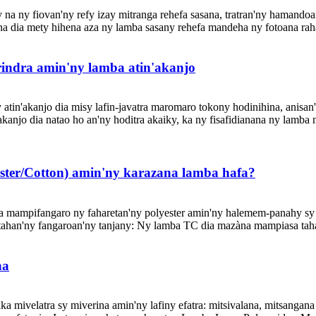
a ny fiovan'ny refy izay mitranga rehefa sasana, tratran'ny hamandoan
 na dia mety hihena aza ny lamba sasany rehefa mandeha ny fotoana raha
indra amin'ny lamba atin'akanjo
atin'akanjo dia misy lafin-javatra maromaro tokony hodinihina, anisan
'akanjo dia natao ho an'ny hoditra akaiky, ka ny fisafidianana ny lamba
ter/Cotton) amin'ny karazana lamba hafa?
 mampifangaro ny faharetan'ny polyester amin'ny halemem-panahy sy ny
 tahan'ny fangaroan'ny tanjany: Ny lamba TC dia mazàna mampiasa taha
na
faka mivelatra sy miverina amin'ny lafiny efatra: mitsivalana, mitsanga