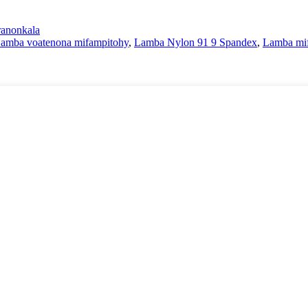
tranonkala
amba voatenona mifampitohy
,
Lamba Nylon 91 9 Spandex
,
Lamba mi