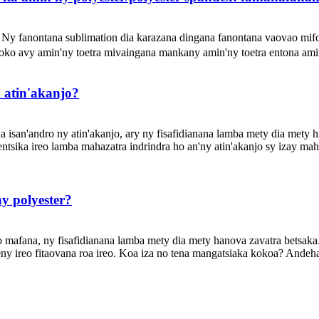
Ny fanontana sublimation dia karazana dingana fanontana vaovao mifot
loko avy amin'ny toetra mivaingana mankany amin'ny toetra entona amin
 atin'akanjo?
na isan'andro ny atin'akanjo, ary ny fisafidianana lamba mety dia mety
sika ireo lamba mahazatra indrindra ho an'ny atin'akanjo sy izay maha
y polyester?
 mafana, ny fisafidianana lamba mety dia mety hanova zavatra betsaka.
ny ireo fitaovana roa ireo. Koa iza no tena mangatsiaka kokoa? Andeha