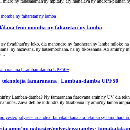
, miaro ny fahasalaman'ny mpitafy, ary manalava ny androm-piainan'ny 
olàlana feno momba ny faharetan'ny lamba
 tsy fivadihan'ny loko, dia manondro ny fanoheran'ny lamba miloko na 
anasana, ny hazavana, ny hatsembohana, na ny fikosehana. Ao amin'ny in
...
ny teknolojia famaranana | Lamban-damba UPF50+
in'ny Lamban-damba? Ny famaranana fiarovana amin'ny UV dia teknolo
animba. Zava-dehibe indrindra ity fitsaboana ity amin'ny lamba ampiasa
ita amin'ny polyester/polyester-spandex: famakafak