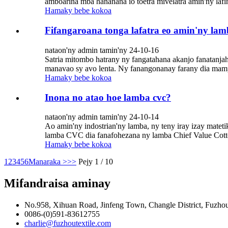
amboarina mba hananana io toetra mivelatra amin'ny lafin
Hamaky bebe kokoa
Fifangaroana tonga lafatra eo amin'ny lam
nataon'ny admin tamin'ny 24-10-16
Satria mitombo hatrany ny fangatahana akanjo fanatanjaha
manavao sy avo lenta. Ny fanangonanay farany dia mamp
Hamaky bebe kokoa
Inona no atao hoe lamba cvc?
nataon'ny admin tamin'ny 24-10-14
Ao amin'ny indostrian'ny lamba, ny teny iray izay mat
lamba CVC dia fanafohezana ny lamba Chief Value Cotton
Hamaky bebe kokoa
1
2
3
4
5
6
Manaraka >
>>
Pejy 1 / 10
Mifandraisa aminay
No.958, Xihuan Road, Jinfeng Town, Changle District, Fuzhou 
0086-(0)591-83612755
charlie@fuzhoutextile.com