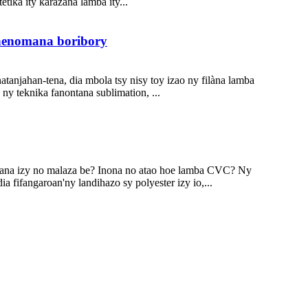
tika ity karazana lamba ity...
anenomana boribory
atanjahan-tena, dia mbola tsy nisy toy izao ny filàna lamba
 teknika fanontana sublimation, ...
hoana izy no malaza be? Inona no atao hoe lamba CVC? Ny
ifangaroan'ny landihazo sy polyester izy io,...