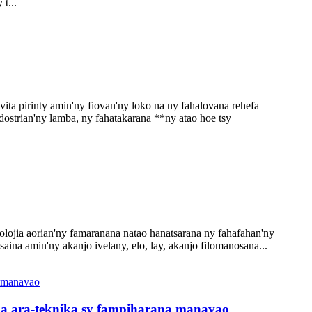
t...
vita pirinty amin'ny fiovan'ny loko na ny fahalovana rehefa
dostrian'ny lamba, ny fahatakarana **ny atao hoe tsy
jia aorian'ny famaranana natao hanatsarana ny fahafahan'ny
ina amin'ny akanjo ivelany, elo, lay, akanjo filomanosana...
ana ara-teknika sy fampiharana manavao