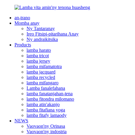
an-trano
Momba anay
Ny Tantaranay
Ireo Fitsipi-pitarihana Anay
Ny andraikitsika
Products
lamba harato
lamba tricot
lamba jersey
lamba mifamatotra
lamba jacquard
lamba recycled
lamba mifangaro
Lamba fanalefahana
lamba fanatanjahan-tena
lamba fitondra milomano
lamba atin'akanjo
lamba fitafiana yoga
lamba fitafy lamaody
NEWS
Vaovaon'ny Orinasa
Vaovaon'ny indostria