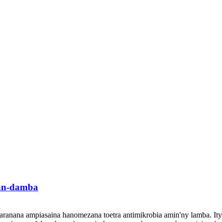
an-damba
maranana ampiasaina hanomezana toetra antimikrobia amin'ny lamba. It