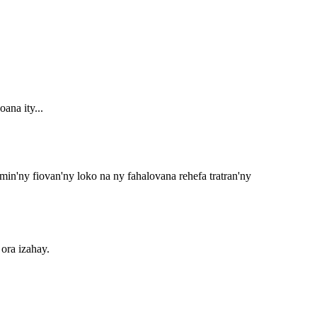
ana ity...
min'ny fiovan'ny loko na ny fahalovana rehefa tratran'ny
ora izahay.