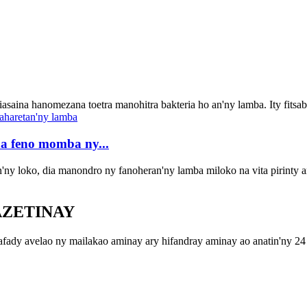
saina hanomezana toetra manohitra bakteria ho an'ny lamba. Ity fitsabo
a feno momba ny...
n'ny loko, dia manondro ny fanoheran'ny lamba miloko na vita pirinty a
AZETINAY
afady avelao ny mailakao aminay ary hifandray aminay ao anatin'ny 24 