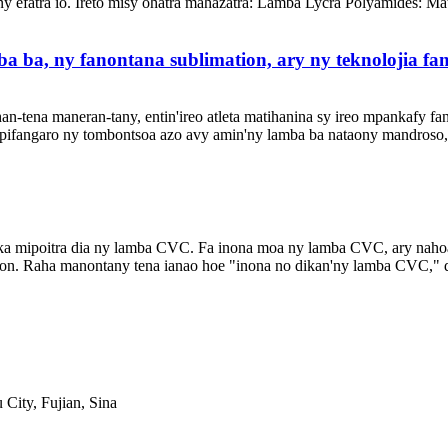
y efatra io. Ireto misy ohatra mahazatra: Lamba Lycra Polyamides: Mate
ba ba, ny fanontana sublimation, ary ny teknolojia f
n-tena maneran-tany, entin'ireo atleta matihanina sy ireo mpankafy fan
ifangaro ny tombontsoa azo avy amin'ny lamba ba nataony mandroso, ny
etika mipoitra dia ny lamba CVC. Fa inona moa ny lamba CVC, ary na
. Raha manontany tena ianao hoe "inona no dikan'ny lamba CVC," dia f
City, Fujian, Sina