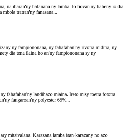
a, na iharan'ny hafanana ny lamba. Io fiovan'ny habeny io dia
 mbola tratran'ny fanasana...
'izany ny fampiononana, ny fahafahan'ny rivotra miditra, ny
 mety dia tena ilaina ho an'ny fampiononana sy ny
 fahafahan'ny landihazo miaina. Ireto misy toetra fototra
n'ny fangaroan'ny polyester 65%...
na ary mitsivalana. Karazana lamba isan-karazany no azo