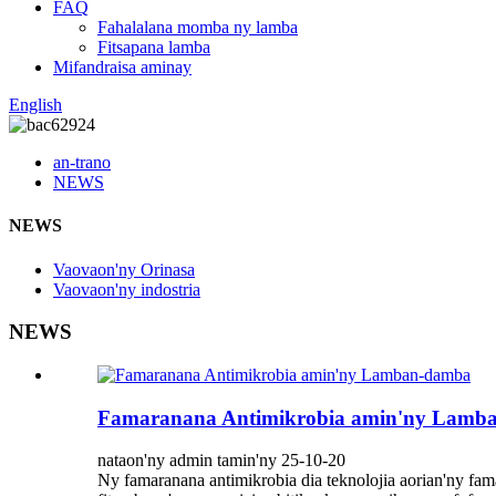
FAQ
Fahalalana momba ny lamba
Fitsapana lamba
Mifandraisa aminay
English
an-trano
NEWS
NEWS
Vaovaon'ny Orinasa
Vaovaon'ny indostria
NEWS
Famaranana Antimikrobia amin'ny Lamb
nataon'ny admin tamin'ny 25-10-20
Ny famaranana antimikrobia dia teknolojia aorian'ny fa