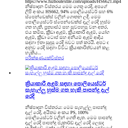
https://www.fuzhoutextile.com/uploads/HS6621.mp4
නිෂ්පාදන විස්තරය මෙම ගෙතූ රෙදි, අපගේ
ලිපි අංකය HS662, 94% පොලියෙස්ටර් සහ 6%
ස්පෙන්ඩෙක්ස් වලින් ගොතන ලදී. මෙම
පොලියෙස්ටර් ස්පෙන්ඩෙක්ස් දැල් රෙදි හුස්ම
ගත හැකි, ප්‍රත්‍යාස්ථ සහ සුවපහසු වන අතර,
එය කමිස, ක්‍රීඩා ඇඳුම්, ක්‍රියාකාරී ඇඳුම්, යෝග
ඇඳුම්, ක්‍රීඩා ටොප් සහ අනියම් ඇඳුම් ආදිය
සඳහා ඉතා සුදුසු රෙදි බවට පත් කරයි. අපට c
අනුව රෙදි සඳහා විවිධ ක්‍රියාකාරිත්වයන් කළ
හැකිය...
පරීක්ෂණයක්
විස්තර
ක්‍රියාකාරී ඇඳුම් සඳහා පොලියෙස්ටර්
සැහැල්ලු හුස්ම ගත හැකි පාපන්දු දැල්
රෙදි
නිෂ්පාදන විස්තරය: මෙම සැහැල්ලු පාපන්දු
දැල් රෙදි, අයිතම අංකය PS, 100%
පොලියෙස්ටර් වලින් ගෙතී ඇත. මෙම පාපන්දු
දැල් රෙදි පාපන්දු ජැකාර්ඩ් දැල් රෙදි ලෙසද
හැඳින්වේ, මන්ද රෙදි ව්‍යුහය පාපන්දු බෝලයේ