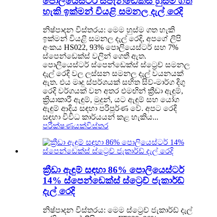
පොලියෙස්ටර් ස්පැන්ඩෙක්ස් හුස්ම ගත
හැකි ඉක්මන් වියළි සමනල දැල් රෙදි
නිෂ්පාදන විස්තරය: මෙම හුස්ම ගත හැකි
ඉක්මන් වියළි සමනල දැල් රෙදි, අපගේ ලිපි
අංකය HS022, 93% පොලියෙස්ටර් සහ 7%
ස්පෙන්ඩෙක්ස් වලින් ගෙතී ඇත.
පොලියෙස්ටර් ස්පෙන්ඩෙක්ස් ස්ට්‍රෙච් සමනල
දැල් රෙදි වල ලස්සන සමනල දැල් වයනයක්
ඇත. එය මෘදු ස්පර්ශයක් සහිත සිව්-මාර්ග දිගු
රෙදි වර්ගයක් වන අතර එමඟින් ක්‍රීඩා ඇඳුම්,
ක්‍රියාකාරී ඇඳුම්, මුදුන්, යට ඇඳුම් සහ යෝග
ඇඳුම් ආදිය සඳහා පරිපූර්ණ වේ. අපට රෙදි
සඳහා විවිධ කාර්යයන් කළ හැකිය...
පරීක්ෂණයක්
විස්තර
ක්‍රීඩා ඇඳුම් සඳහා 86% පොලියෙස්ටර්
14% ස්පෙන්ඩෙක්ස් ස්ට්‍රෙච් ජැකාර්ඩ්
දැල් රෙදි
නිෂ්පාදන විස්තරය: මෙම ස්ට්‍රෙච් ජැකාර්ඩ් දැල්