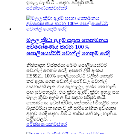
ඉහළ, ටැංකි ටී... සඳහා පරිපූර්ණයි.
පරීක්ෂණයක්
විස්තර
මලල ක්‍රීඩා ඇඳුම් සඳහා තෙතමනය
අවශෝෂණය කරන 100%
පොලියෙස්ටර් වොෆ්ල් ගෙතුම් රෙදි
නිෂ්පාදන විස්තරය: මෙම පොලියෙස්ටර්
වොෆ්ල් ගෙතුම් රෙදි, අපගේ ලිපි අංකය
HS5921, 100% පොලියෙස්ටර් වලින් ගෙතුම්
කර ඇත. ගෙතූ වොෆ්ල් රෙදි වල වොෆ්ල්
වයනයක් ඇත. එය සැහැල්ලු, හුස්ම ගත හැකි
සහ සුවපහසුයි. එය ක්‍රීඩා ඇඳුම්, ක්‍රීඩා ඉහළ සහ
මලල ක්‍රීඩා ඇඳුම් ආදිය සඳහා පරිපූර්ණයි.
තෙතමනය ඉවත් කිරීම, ඉක්මනින් වියළීම සහ
බැක්ටීරියා නාශක වැනි පාරිභෝගික අවශ්‍යතා
අනුව රෙදි සඳහා විවිධ කාර්යයන් කළ හැකිය.
පිළිවෙලට...
පරීක්ෂණයක්
විස්තර