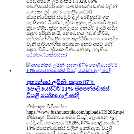
රෙදි, අපගේ ලිපි අංකය FT029, 86%
පොලියෙස්ටර් සහ 14% ස්පෙන්ඩෙක්ස් වලින්
ගොතන ලදී. මෙම පොලියෙස්ටර්
ස්පෙන්ඩෙක්ස් ස්ට්‍රෙච් දැල් රෙදි හුස්ම ගත
හැකි අතර ටී-ෂර්ට්, ක්‍රීඩා ඇඳුම්, ක්‍රියාකාරී ඇඳුම්,
ක්‍රීඩා ජර්සි, ක්‍රීඩා ඉහළ සහ අනියම් ඇඳුම් ආදිය
සඳහා පරිපූර්ණයි. තෙතමනය ඉවත් කිරීම,
ඉක්මනින් වියළීම සහ බැක්ටීරියා නාශක ආදිය
වැනි පාරිභෝගික අවශ්‍යතා අනුව අපට රෙදි
සඳහා විවිධ ක්‍රියාකාරිත්වයන් කළ හැකිය.
පරීක්ෂණයක්
විස්තර
අභ්‍යන්තර ලයිනිං සඳහා 87%
පොලියෙස්ටර් 13% ස්පෙන්ඩෙක්ස්
වියළි යෝග්‍ය දැල් රෙදි
නිෂ්පාදන වීඩියෝව:
https://www.fuzhoutextile.com/uploads/HS286.mp4
නිෂ්පාදන විස්තරය මෙම වියළි ගැළපෙන දැල්
රෙදි, අයිතම අංකය HS286, 87% පොලියෙස්ටර්
13% ස්පෙන්ඩෙක්ස් වලින් ගෙතී ඇත. වියළි
ගැළපෙන රෙදි තෙතමනය විකර්ෂණ රෙදි