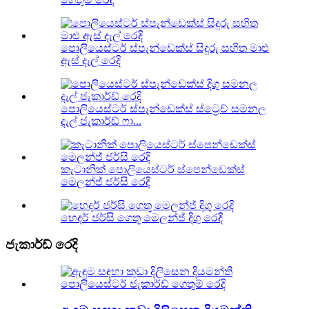
පොලියෙස්ටර් ස්පැන්ඩෙක්ස් සිදුරු සහිත මාළු
ඇස් දැල් රෙදි
පොලියෙස්ටර් ස්පැන්ඩෙක්ස් ස්ට්‍රෙච් සමනල
දැල් ජැකාර්ඩ් ෆා...
කැටානික් පොලියෙස්ටර් ස්පෙන්ඩෙක්ස්
මෙලන්ජ් ජර්සි රෙදි
හෙදර් ජර්සි ගෙතූ මෙලන්ජ් දිගු රෙදි
ජැකාර්ඩ් රෙදි