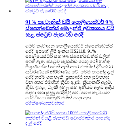
91% කැටානික් ඩයි පොලියෙස්ටර් 9%
ස්පෙන්ඩෙක්ස් මෙලන්ජ් අවකාශය ඩයි
කළ ස්ට්‍රෙච් ජැකාර්ඩ් රෙදි
මෙම කැටායන පොලියෙස්ටර් ස්පෙන්ඩෙක්ස්
රෙදි, අපගේ ලිපි අංකය HS2118, 91%
පොලියෙස්ටර් සහ 9% ස්පෙන්ඩෙක්ස් වලින්
ගෙතී ඇත. ස්ට්‍රෙච් ජැකාර්ඩ් ගෙතූ රෙදි තන්තු
මිශ්‍රණයකින් ගෙතී ඇති අතර එමඟින් ද්වි-ස්වර
ආචරණයක් නිර්මාණය වේ. මෙම පාපන්දු දැල්
රෙදි හුස්ම ගත හැකි, ප්‍රත්‍යාස්ථ සහ සුවපහසු
වන අතර එමඟින් ක්‍රීඩා ඇඳුම්, ක්‍රියාකාරී ඇඳුම්,
ක්‍රීඩා ඉහළ, ටැංකි ඉහළ සහ අනියම් ඇඳුම් ආදිය
සඳහා ඉතා සුදුසු රෙදිපිළි වේ. මෙම කැටායන
රෙදි වියන ගෙතුම් මගින් සාදා ඇත...
පරීක්ෂණයක්
විස්තර