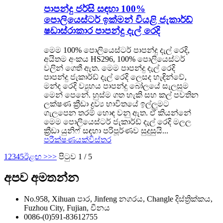
පාපන්දු ජර්සි සඳහා 100%
පොලියෙස්ටර් ඉක්මන් වියළි ජැකාර්ඩ්
ෂඩාස්රාකාර පාපන්දු දැල් රෙදි
මෙම 100% පොලියෙස්ටර් පාපන්දු දැල් රෙදි,
අයිතම අංකය HS296, 100% පොලියෙස්ටර්
වලින් ගෙතී ඇත. මෙම පාපන්දු දැල් රෙදි
පාපන්දු ජැකාර්ඩ් දැල් රෙදි ලෙසද හැඳින්වේ,
මන්ද රෙදි ව්‍යුහය පාපන්දු බෝලයේ සැලසුම
මෙන් පෙනේ. හුස්ම ගත හැකි සහ කල් පවතින
ලක්ෂණ ක්‍රීඩා ද්‍රව්‍ය භාවිතයේ ඉල්ලුමට
ගැලපෙන තරම් හොඳ වනු ඇත. ඒ කියන්නේ
මෙම පොලියෙස්ටර් ජැකාර්ඩ් දැල් රෙදි මලල
ක්‍රීඩා යුනිෆ් සඳහා පරිපූර්ණව සුදුසුයි...
පරීක්ෂණයක්
විස්තර
1
2
3
4
5
ඊළඟ >
>>
පිටුව 1 / 5
අපව අමතන්න
No.958, Xihuan පාර, Jinfeng නගරය, Changle දිස්ත්‍රික්කය,
Fuzhou City, Fujian, චීනය
0086-(0)591-83612755