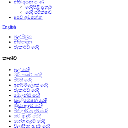
නිති අසන පැණ
රෙදිපිළි දැනුම
රෙදි පරීක්ෂාව
අපව අමතන්න
English
මුල් පිටුව
නිෂ්පාදන
ජැකාර්ඩ් රෙදි
කාණ්ඩ
දැල් රෙදි
ට්‍රයිකොට් රෙදි
ජර්සි රෙදි
ඉන්ටර්ලොක් රෙදි
ජැකාර්ඩ් රෙදි
මෙලන්ජ් රෙදි
සබ්ලිමේෂන් රෙදි
ක්‍රීඩා ඇඳුම් රෙදි
පිහිනුම් ඇඳුම් රෙදි
යට ඇඳුම් රෙදි
යෝග ඇඳුම් රෙදි
විලාසිතා ඇඳුම් රෙදි