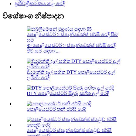
ප්‍රතිචක්‍රීකරණය කළ රෙදි
විශේෂාංග නිෂ්පාදන
95 පොලියෙස්ටර් 5 ස්පැන්ඩෙක්ස් ජර්සි රෙදි
පීච් සම සඳහා ...
දියමන්ති දැල් සහිත DTY පොලියෙස්ටර් දැල්
ලයිනිං රෙදි
DTY පොලියෙස්ටර් සිදුරු සහිත දැල් රෙදි
පොලියෙස්ටර් තනි ජර්සි රෙදි
පොලියෙස්ටර් ස්පැන්ඩෙක්ස් ස්ට්‍රෙච් ජර්සි
ගෙතුම් රෙදි