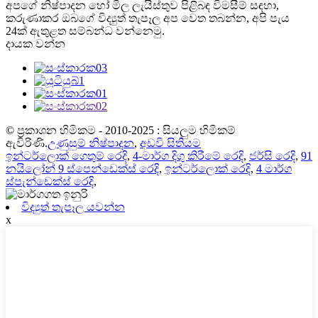
අපගේ නිෂ්පාදන හෝ මිල ලැයිස්තුව පිළිබඳ විමසීම් සඳහා,
කරුණාකර ඔබගේ විද්‍යුත් තැපෑල අප වෙත තබන්න, අපි පැය
24ක් ඇතුළත සම්බන්ධ වන්නෙමු.
දායක වන්න
© ප්‍රකාශන හිමිකම - 2010-2025 : සියලුම හිමිකම්
ඇවිරිණි.
උණුසුම් නිෂ්පාදන
,
අඩවි සිතියම
ඉන්ටර්ලොක් ගෙතුම් රෙදි
,
4-මාර්ග දිගු කිරීමේ රෙදි
,
ජර්සි රෙදි
,
91
නයිලෝන් 9 ස්පෙන්ඩෙක්ස් රෙදි
,
ඉන්ටර්ලොක් රෙදි
,
4 මාර්ග
ස්පැන්ඩෙක්ස් රෙදි
,
විද්‍යුත් තැපෑල යවන්න
x