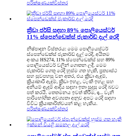
පරීක්ෂණයක්
විස්තර
ක්‍රීඩා ජර්සි සඳහා 89% පොලියෙස්ටර්
11% ස්පෙන්ඩෙක්ස් ජැකාර්ඩ් දැල් රෙදි
නිෂ්පාදන විස්තරය: මෙම පොලියෙස්ටර්
ස්පෙන්ඩෙක්ස් ජැකාර්ඩ් දැල් රෙදි, අයිතම
අංකය HS274, 11% ස්පෙන්ඩෙක්ස් සහ 89%
පොලියෙස්ටර් වලින් ගොතන ලදී. මෙම
ජැකාර්ඩ් ගෙතූ රෙදි හුස්ම ගත හැකි, ප්‍රත්‍යාස්ථ
සහ සුවපහසු වන අතර, එය ක්‍රීඩා ඇඳුම්,
ක්‍රියාකාරී ඇඳුම්, ක්‍රීඩා ඉහළ, ටැංකි ඉහළ සහ
අනියම් ඇඳුම් ආදිය සඳහා ඉතා සුදුසු රෙදි බවට
පත් කරයි. තෙතමනය ඉවත් කිරීම, q... වැනි
පාරිභෝගික අවශ්‍යතා අනුව අපට රෙදි සඳහා
විවිධ ක්‍රියාකාරිත්වයන් කළ හැකිය.
පරීක්ෂණයක්
විස්තර