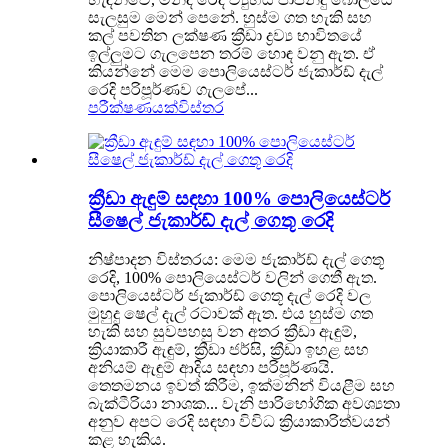
සැලසුම මෙන් පෙනේ. හුස්ම ගත හැකි සහ
කල් පවතින ලක්ෂණ ක්‍රීඩා ද්‍රව්‍ය භාවිතයේ
ඉල්ලුමට ගැලපෙන තරම් හොඳ වනු ඇත. ඒ
කියන්නේ මෙම පොලියෙස්ටර් ජැකාර්ඩ් දැල්
රෙදි පරිපූර්ණව ගැලපේ...
පරීක්ෂණයක්
විස්තර
ක්‍රීඩා ඇඳුම් සඳහා 100% පොලියෙස්ටර්
සීෂෙල් ජැකාර්ඩ් දැල් ගෙතූ රෙදි
නිෂ්පාදන විස්තරය: මෙම ජැකාර්ඩ් දැල් ගෙතූ
රෙදි, 100% පොලියෙස්ටර් වලින් ගෙතී ඇත.
පොලියෙස්ටර් ජැකාර්ඩ් ගෙතූ දැල් රෙදි වල
මුහුදු ෂෙල් දැල් රටාවක් ඇත. එය හුස්ම ගත
හැකි සහ සුවපහසු වන අතර ක්‍රීඩා ඇඳුම්,
ක්‍රියාකාරී ඇඳුම්, ක්‍රීඩා ජර්සි, ක්‍රීඩා ඉහළ සහ
අනියම් ඇඳුම් ආදිය සඳහා පරිපූර්ණයි.
තෙතමනය ඉවත් කිරීම, ඉක්මනින් වියළීම සහ
බැක්ටීරියා නාශක... වැනි පාරිභෝගික අවශ්‍යතා
අනුව අපට රෙදි සඳහා විවිධ ක්‍රියාකාරිත්වයන්
කළ හැකිය.