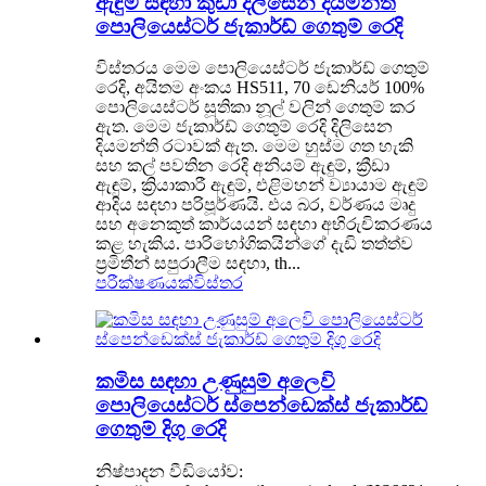
ඇඳුම සඳහා කුඩා දිලිසෙන දියමන්ති
පොලියෙස්ටර් ජැකාර්ඩ් ගෙතුම් රෙදි
විස්තරය මෙම පොලියෙස්ටර් ජැකාර්ඩ් ගෙතුම්
රෙදි, අයිතම අංකය HS511, 70 ඩෙනියර් 100%
පොලියෙස්ටර් සූතිකා නූල් වලින් ගෙතුම් කර
ඇත. මෙම ජැකාර්ඩ් ගෙතුම් රෙදි දිලිසෙන
දියමන්ති රටාවක් ඇත. මෙම හුස්ම ගත හැකි
සහ කල් පවතින රෙදි අනියම් ඇඳුම්, ක්‍රීඩා
ඇඳුම්, ක්‍රියාකාරී ඇඳුම්, එළිමහන් ව්‍යායාම ඇඳුම්
ආදිය සඳහා පරිපූර්ණයි. එය බර, වර්ණය මෘදු
සහ අනෙකුත් කාර්යයන් සඳහා අභිරුචිකරණය
කළ හැකිය. පාරිභෝගිකයින්ගේ දැඩි තත්ත්ව
ප්‍රමිතීන් සපුරාලීම සඳහා, th...
පරීක්ෂණයක්
විස්තර
කමිස සඳහා උණුසුම් අලෙවි
පොලියෙස්ටර් ස්පෙන්ඩෙක්ස් ජැකාර්ඩ්
ගෙතුම් දිගු රෙදි
නිෂ්පාදන වීඩියෝව: