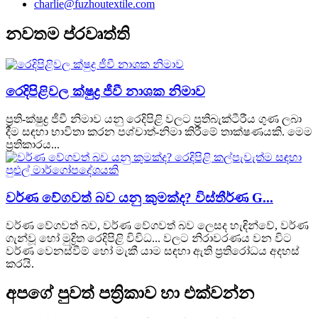
charlie@fuzhoutextile.com
නවතම ප්රවෘත්ති
රෙදිපිළිවල ක්ෂුද්‍ර ජීවී නාශක නිමාව
ප්‍රති-ක්ෂුද්‍ර ජීවී නිමාව යනු රෙදිපිළි වලට ප්‍රතිබැක්ටීරීය ගුණ ලබා
දීම සඳහා භාවිතා කරන පශ්චාත්-නිමා කිරීමේ තාක්ෂණයකි. මෙම
ප්‍රතිකාරය...
වර්ණ වේගවත් බව යනු කුමක්ද? විස්තීර්ණ G...
වර්ණ වේගවත් බව, වර්ණ වේගවත් බව ලෙසද හැඳින්වේ, වර්ණ
ගැන්වූ හෝ මුද්‍රිත රෙදිපිළි විවිධ... වලට නිරාවරණය වන විට
වර්ණ වෙනස්වීම් හෝ මැකී යාම සඳහා ඇති ප්‍රතිරෝධය අදහස්
කරයි.
අපගේ පුවත් පත්‍රිකාව හා එක්වන්න