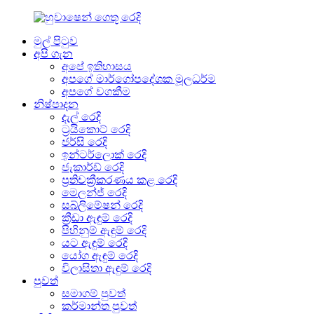
මුල් පිටුව
අපි ගැන
අපේ ඉතිහාසය
අපගේ මාර්ගෝපදේශක මූලධර්ම
අපගේ වගකීම
නිෂ්පාදන
දැල් රෙදි
ට්‍රයිකොට් රෙදි
ජර්සි රෙදි
ඉන්ටර්ලොක් රෙදි
ජැකාර්ඩ් රෙදි
ප්‍රතිචක්‍රීකරණය කළ රෙදි
මෙලන්ජ් රෙදි
සබ්ලිමේෂන් රෙදි
ක්‍රීඩා ඇඳුම් රෙදි
පිහිනුම් ඇඳුම් රෙදි
යට ඇඳුම් රෙදි
යෝග ඇඳුම් රෙදි
විලාසිතා ඇඳුම් රෙදි
පුවත්
සමාගම් පුවත්
කර්මාන්ත පුවත්