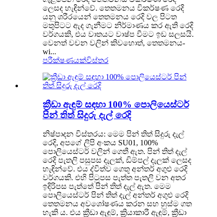
ලෙසද හැඳින්වේ. තෙතමනය විකර්ෂණ රෙදි
යනු ශරීරයෙන් තෙතමනය රෙදි වල පිටත
මතුපිටට ඇද ගැනීමට නිර්මාණය කර ඇති රෙදි
වර්ගයකි, එය වාතයට වාෂ්ප වීමට ඉඩ සලසයි.
වෙනත් වචන වලින් කිවහොත්, තෙතමනය-
wi...
පරීක්ෂණයක්
විස්තර
ක්‍රීඩා ඇඳුම් සඳහා 100% පොලියෙස්ටර්
පින් තිත් සිදුරු දැල් රෙදි
නිෂ්පාදන විස්තරය: මෙම පින් තිත් සිදුරු දැල්
රෙදි, අපගේ ලිපි අංකය SU01, 100%
පොලියෙස්ටර් වලින් ගෙතී ඇත. පින් තිත් දැල්
රෙදි පැතලි පසුපස දැලක්, ඩිම්පල් දැලක් ලෙසද
හැඳින්වේ. එය ද්විත්ව ගෙතූ අන්තර් අගුළු රෙදි
වර්ගයකි. එහි පිටුපස පැත්ත පැතලි වන අතර
ඉදිරිපස පැත්තේ පින් තිත් දැල් ඇත. මෙම
පොලියෙස්ටර් පින් තිත් දැල් අන්තර් අගුළු රෙදි
තෙතමනය අවශෝෂණය කරන සහ හුස්ම ගත
හැකි ය. එය ක්‍රීඩා ඇඳුම්, ක්‍රියාකාරී ඇඳුම්, ක්‍රීඩා