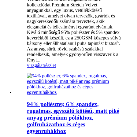
kollekciódat Prémium Stretch Velvet
anyagunkkal, egy luxus, vetülékkötésű
textíliával, amelyet olyan tervezők, gyártók és
nagykereskedők számára terveztek, akik
eleganciát és teljesítményt egyaránt elvárnak.
Kiváló minőségű 95% poliészter és 5% spandex
keverékből készült, ez a 250GSM közepes súlyú
bársony ellenállhatatlanul puha tapintást biztosít.
Az anyag sűrű, rövid szabású szálakkal
rendelkezik, amelyek gyönyörűen visszaverik a
fényt...
vizsgálat
részlet
94% poliészter, 6% spandex,
rugalmas, egyszálú kötésű, matt piké
anyag prémium pólókhoz,
golfruházathoz és céges
egyenruhákhoz