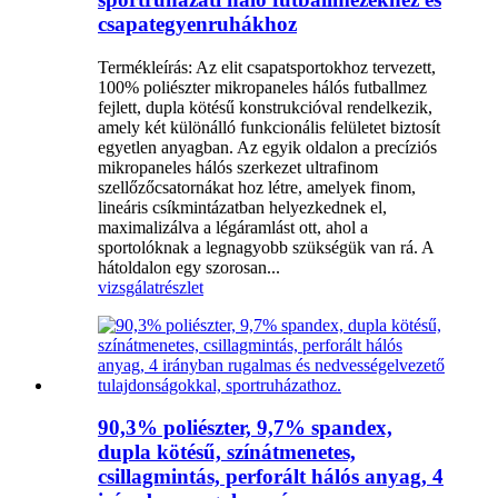
csapategyenruhákhoz
Termékleírás: Az elit csapatsportokhoz tervezett,
100% poliészter mikropaneles hálós futballmez
fejlett, dupla kötésű konstrukcióval rendelkezik,
amely két különálló funkcionális felületet biztosít
egyetlen anyagban. Az egyik oldalon a precíziós
mikropaneles hálós szerkezet ultrafinom
szellőzőcsatornákat hoz létre, amelyek finom,
lineáris csíkmintázatban helyezkednek el,
maximalizálva a légáramlást ott, ahol a
sportolóknak a legnagyobb szükségük van rá. A
hátoldalon egy szorosan...
vizsgálat
részlet
90,3% poliészter, 9,7% spandex,
dupla kötésű, színátmenetes,
csillagmintás, perforált hálós anyag, 4