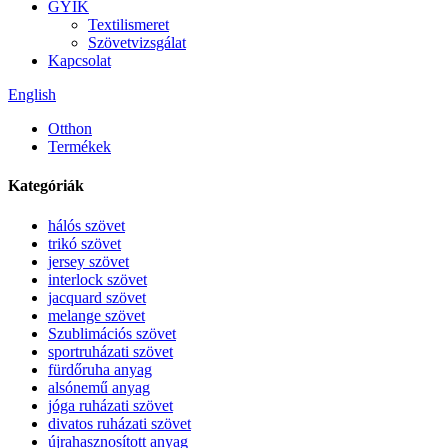
GYIK
Textilismeret
Szövetvizsgálat
Kapcsolat
English
Otthon
Termékek
Kategóriák
hálós szövet
trikó szövet
jersey szövet
interlock szövet
jacquard szövet
melange szövet
Szublimációs szövet
sportruházati szövet
fürdőruha anyag
alsónemű anyag
jóga ruházati szövet
divatos ruházati szövet
újrahasznosított anyag