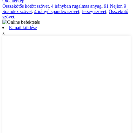
Oldaltérkép
Összekötős kötött szövet
,
4 irányban rugalmas anyag
,
91 Nejlon 9
Spandex szövet
,
4 irányú spandex szövet
,
Jersey szövet
,
Összekötő
szövet
,
E-mail küldése
x