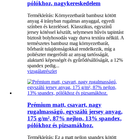
pólókhoz, nagykereskedelem
Termékleírás: Környezetbarát bambusz kötött
anyag 4 irányban rugalmas anyaggal, egyedi
színben és kezeléssel. Klasszikus, egyszínű
jersey kötéssel készült, selymesen hűvös tapintást
biztosít bolyhosodás vagy durva textúra nélkül. A
természetes bambusz mag környezetbarát,
bőrbarát tulajdonságokkal rendelkezik, míg a
poliészter megerősíti az anyag tartósságát,
alaktartó képességét és gyűrődésállóságát, a 12%
spandex pedig...
vizsgálat
részlet
Prémium matt, csavart, nagy
rugalmasságú, egyszálú jersey anyag,
175 g/m², 87% nejlon, 13% spandex,
pólókhoz és pizsamákhoz.
Termékleírás: Ez a matt nejlon spandex kötött