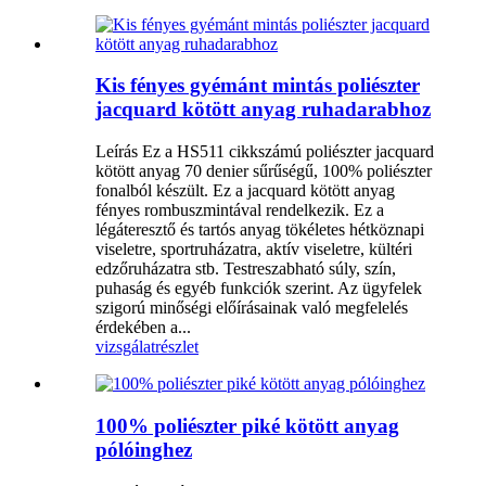
Kis fényes gyémánt mintás poliészter
jacquard kötött anyag ruhadarabhoz
Leírás Ez a HS511 cikkszámú poliészter jacquard
kötött anyag 70 denier sűrűségű, 100% poliészter
fonalból készült. Ez a jacquard kötött anyag
fényes rombuszmintával rendelkezik. Ez a
légáteresztő és tartós anyag tökéletes hétköznapi
viseletre, sportruházatra, aktív viseletre, kültéri
edzőruházatra stb. Testreszabható súly, szín,
puhaság és egyéb funkciók szerint. Az ügyfelek
szigorú minőségi előírásainak való megfelelés
érdekében a...
vizsgálat
részlet
100% poliészter piké kötött anyag
pólóinghez