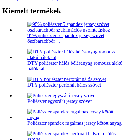
Kiemelt termékek
95% poliészter 5 spandex jersey szövet
őszibarackbőr ...
DTY poliészter hálós bélésanyag rombusz alakú
hálókkal
DTY poliészter perforált hálós szövet
Poliészter egyszálú jersey szövet
Poliészter spandex rugalmas jersey kötött anyag