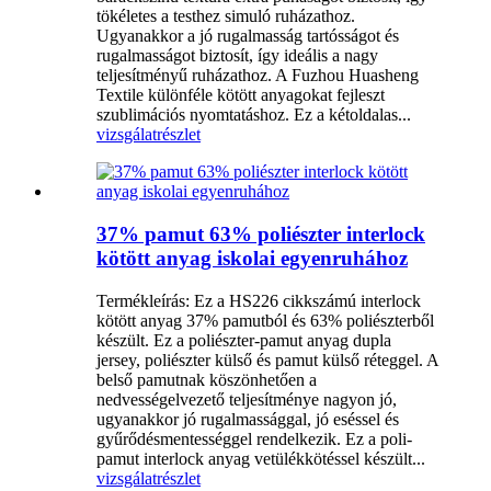
tökéletes a testhez simuló ruházathoz.
Ugyanakkor a jó rugalmasság tartósságot és
rugalmasságot biztosít, így ideális a nagy
teljesítményű ruházathoz. A Fuzhou Huasheng
Textile különféle kötött anyagokat fejleszt
szublimációs nyomtatáshoz. Ez a kétoldalas...
vizsgálat
részlet
37% pamut 63% poliészter interlock
kötött anyag iskolai egyenruhához
Termékleírás: Ez a HS226 cikkszámú interlock
kötött anyag 37% pamutból és 63% poliészterből
készült. Ez a poliészter-pamut anyag dupla
jersey, poliészter külső és pamut külső réteggel. A
belső pamutnak köszönhetően a
nedvességelvezető teljesítménye nagyon jó,
ugyanakkor jó rugalmassággal, jó eséssel és
gyűrődésmentességgel rendelkezik. Ez a poli-
pamut interlock anyag vetülékkötéssel készült...
vizsgálat
részlet