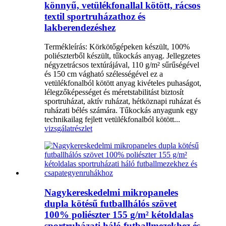
könnyű, vetülékfonallal kötött, rácsos
textil sportruházathoz és
lakberendezéshez
Termékleírás: Körkötőgépeken készült, 100%
poliészterből készült, tűkockás anyag. Jellegzetes
négyzetrácsos textúrájával, 110 g/m² sűrűségével
és 150 cm vágható szélességével ez a
vetülékfonalból kötött anyag kivételes puhaságot,
lélegzőképességet és méretstabilitást biztosít
sportruházat, aktív ruházat, hétköznapi ruházat és
ruházati bélés számára. Tűkockás anyagunk egy
technikailag fejlett vetülékfonalból kötött...
vizsgálat
részlet
Nagykereskedelmi mikropaneles
dupla kötésű futballhálós szövet
100% poliészter 155 g/m² kétoldalas
sportruházati háló futballmezekhez és