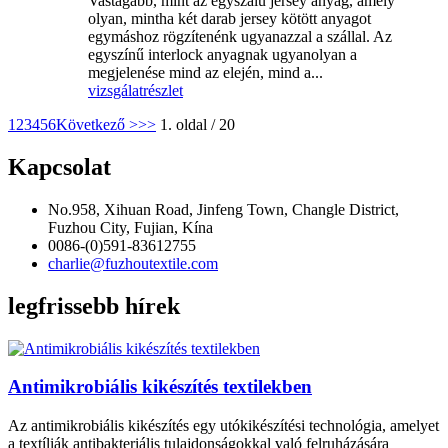
Vastagabb, mint az egyszálú jersey anyag, amely
olyan, mintha két darab jersey kötött anyagot
egymáshoz rögzítenénk ugyanazzal a szállal. Az
egyszínű interlock anyagnak ugyanolyan a
megjelenése mind az elején, mind a...
vizsgálat
részlet
1
2
3
4
5
6
Következő >
>>
1. oldal / 20
Kapcsolat
No.958, Xihuan Road, Jinfeng Town, Changle District,
Fuzhou City, Fujian, Kína
0086-(0)591-83612755
charlie@fuzhoutextile.com
legfrissebb hírek
Antimikrobiális kikészítés textilekben
Az antimikrobiális kikészítés egy utókikészítési technológia, amelyet
a textíliák antibakteriális tulajdonságokkal való felruházására