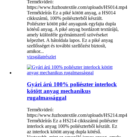
Termékvideó:
https://www.fuzhoutextile.com/uploads/HS014.mp4
Termékleírás Ez a piké kötött anyag, a HS014
cikkszámú, 100% poliészterből készült.
Poliészter kötött piké anyagunk egyfajta dupla
kötésű anyag. A piké anyag bordázott textúrájú,
amely különféle gyémántszerű szövéseket
képezhet. A hátoldala lapos. Ez a piké anyag
szellősséget és további szellőzést biztosít,
amikor...
vizsgálat
részlet
Gyári árú 100% poliészter interlock
kötött anyag mechanikus
rugalmassággal
Termékvideó:
https://www.fuzhoutextile.com/uploads/HS214.mp4
Termékleírás Ez a HS214 cikkszámú poliészter
interlock anyag 100% poliészterből készült. Ez
az interlock kötött anyag dupla kötésű.