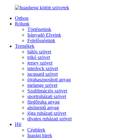
Otthon
Rólunk
Történetünk
Irányadó Elveink
Felelősségünk
Termékek
hálós szövet
trikó szövet
jersey szövet
interlock szövet
jacquard szövet
újrahasznosított anyag
melange szövet
Szublimációs szövet
sportruházati szövet
fürdőruha anyag
alsónemű anyag
jóga ruházati szövet
divatos ruházati szövet
Hír
Céghírek
Iparági hírek