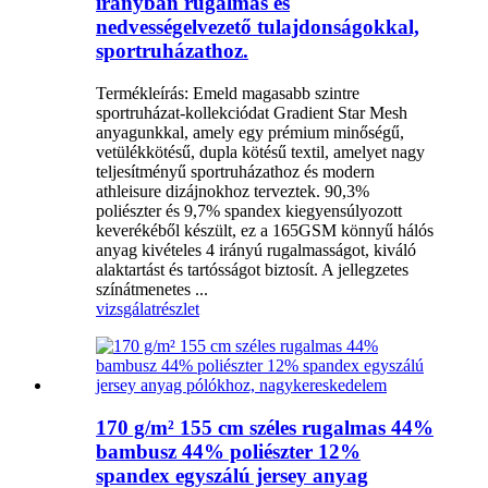
irányban rugalmas és
nedvességelvezető tulajdonságokkal,
sportruházathoz.
Termékleírás: Emeld magasabb szintre
sportruházat-kollekciódat Gradient Star Mesh
anyagunkkal, amely egy prémium minőségű,
vetülékkötésű, dupla kötésű textil, amelyet nagy
teljesítményű sportruházathoz és modern
athleisure dizájnokhoz terveztek. 90,3%
poliészter és 9,7% spandex kiegyensúlyozott
keverékéből készült, ez a 165GSM könnyű hálós
anyag kivételes 4 irányú rugalmasságot, kiváló
alaktartást és tartósságot biztosít. A jellegzetes
színátmenetes ...
vizsgálat
részlet
170 g/m² 155 cm széles rugalmas 44%
bambusz 44% poliészter 12%
spandex egyszálú jersey anyag