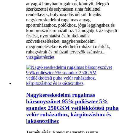
anyag 4 irányban rugalmas, könnyű, lélegző
szerkezettel és selymesen sima felülettel
rendelkezik, bolyhosodás nélkül. Ideális
nagykereskedelmi rugalmas anyag
sportruházathoz, pólókhoz, jóga leggingshez és
kompressziós ruházathoz. Támogatjuk az egyedi
festést, nyomtatást és funkcionális
szövetkezeléseket, nagykereskedelmi
megrendelésekre is elérhető ruházati márkák,
ruhagyárak és ruházati tervezők számára...
vizsgálat
részlet
Nagykereskedelmi rugalmas
bársonyszövet 95% poliészter 5%
spandex 250GSM vetülékkötésű puha
velúr ruházathoz, kárpitozáshoz és
lakástextilhez
Termékleírás: Emeld magasabb szintre