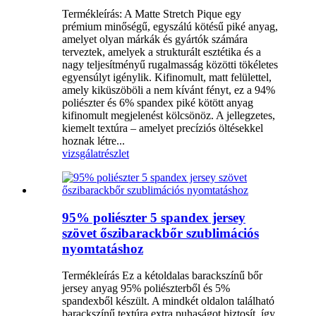
Termékleírás: A Matte Stretch Pique egy
prémium minőségű, egyszálú kötésű piké anyag,
amelyet olyan márkák és gyártók számára
terveztek, amelyek a strukturált esztétika és a
nagy teljesítményű rugalmasság közötti tökéletes
egyensúlyt igénylik. Kifinomult, matt felülettel,
amely kiküszöböli a nem kívánt fényt, ez a 94%
poliészter és 6% spandex piké kötött anyag
kifinomult megjelenést kölcsönöz. A jellegzetes,
kiemelt textúra – amelyet precíziós öltésekkel
hoznak létre...
vizsgálat
részlet
95% poliészter 5 spandex jersey
szövet őszibarackbőr szublimációs
nyomtatáshoz
Termékleírás Ez a kétoldalas barackszínű bőr
jersey anyag 95% poliészterből és 5%
spandexből készült. A mindkét oldalon található
barackszínű textúra extra puhaságot biztosít, így