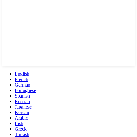
English
French
German
Portuguese
Spanish
Russian
Japanese
Korean
Arabic
Irish
Greek
Turkish